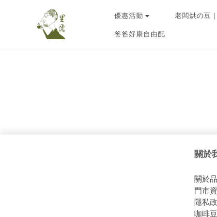
優惠活動
老闆烘の豆
爸爸好康自由配
關於我
關於品牌
門市資訊 
隱私政策 
咖啡豆資