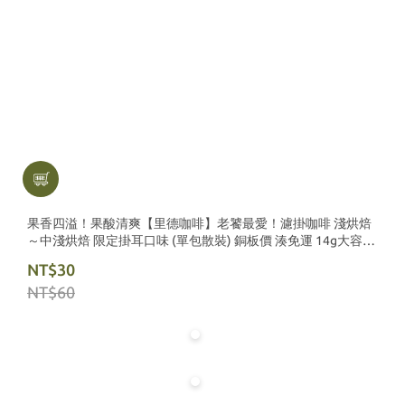
果香四溢！果酸清爽【里德咖啡】老饕最愛！濾掛咖啡 淺烘焙
～中淺烘焙 限定掛耳口味 (單包散裝) 銅板價 湊免運 14g大容量
包裝
NT$30
NT$60