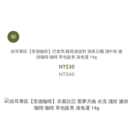
掛耳專區【里德咖啡】巴拿馬 雞尾酒派對 酒香日曬 淺中焙 濾
掛咖啡 咖啡 單包販售 湊免運 14g
NT$30
NT$60