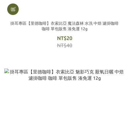
掛耳專區【里德咖啡】衣索比亞 魔法森林 水洗 中焙 濾掛咖啡
咖啡 單包販售 湊免運 12g
NT$20
NT$40