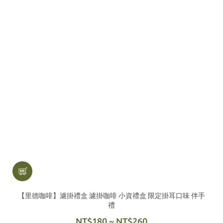
【里德咖啡】濾掛禮盒 濾掛咖啡 小資禮盒 限定掛耳口味 伴手
禮
NT$180 ~ NT$260