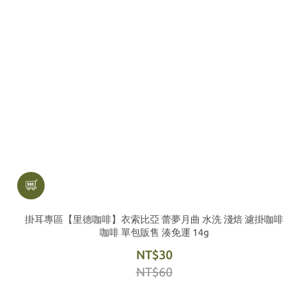
掛耳專區【里德咖啡】衣索比亞 蕾夢月曲 水洗 淺焙 濾掛咖啡
咖啡 單包販售 湊免運 14g
NT$30
NT$60