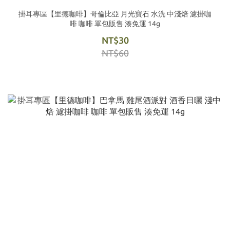
掛耳專區【里德咖啡】哥倫比亞 月光寶石 水洗 中淺焙 濾掛咖
啡 咖啡 單包販售 湊免運 14g
NT$30
NT$60