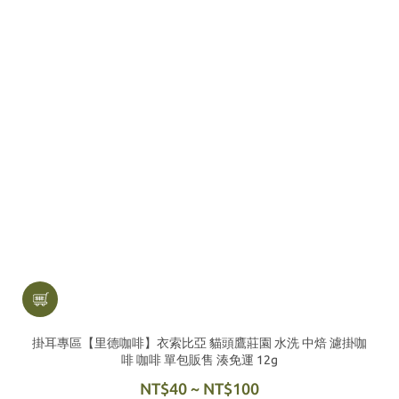
掛耳專區【里德咖啡】衣索比亞 貓頭鷹莊園 水洗 中焙 濾掛咖
啡 咖啡 單包販售 湊免運 12g
NT$40 ~ NT$100