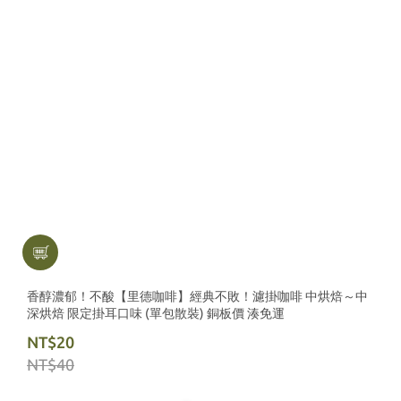
香醇濃郁！不酸【里德咖啡】經典不敗！濾掛咖啡 中烘焙～中
深烘焙 限定掛耳口味 (單包散裝) 銅板價 湊免運
NT$20
NT$40