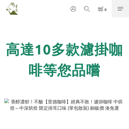
高達10多款濾掛咖
啡等您品嚐