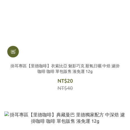
掛耳專區【里德咖啡】衣索比亞 魅影巧克 厭氧日曬 中焙 濾掛
咖啡 咖啡 單包販售 湊免運 12g
NT$20
NT$40