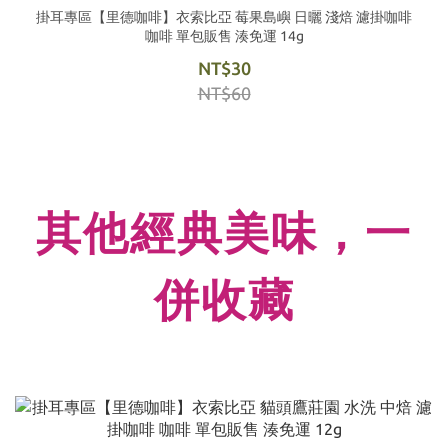
掛耳專區【里德咖啡】衣索比亞 莓果島嶼 日曬 淺焙 濾掛咖啡
咖啡 單包販售 湊免運 14g
NT$30
NT$60
其他經典美味，一
併收藏