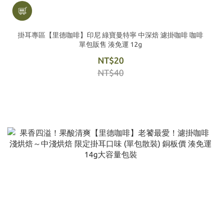
掛耳專區【里德咖啡】印尼 綠寶曼特寧 中深焙 濾掛咖啡 咖啡
單包販售 湊免運 12g
NT$20
NT$40