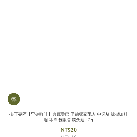
掛耳專區【里德咖啡】典藏曼巴 里德獨家配方 中深焙 濾掛咖啡
咖啡 單包販售 湊免運 12g
NT$20