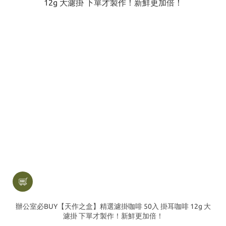
辦公室必BUY【天作之盒】精選濾掛咖啡 50入 掛耳咖啡 12g 大
濾掛 下單才製作！新鮮更加倍！