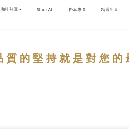
｜咖啡熟豆
Shop All
掛耳專區
精選生豆
品 質 的 堅 持 就 是 對 您 的 