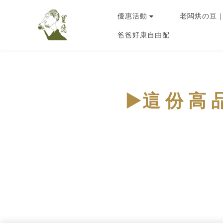
優惠活動
老闆烘の豆
爸爸好康自由配
►
這 份 高 