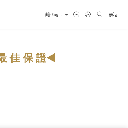
English
◄
最 佳 保 證