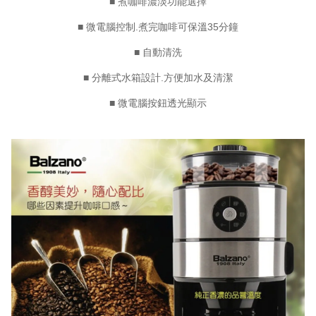
■ 煮咖啡濃淡功能選擇
■ 微電腦控制.煮完咖啡可保溫35分鐘
■ 自動清洗
■ 分離式水箱設計.方便加水及清潔
■ 微電腦按鈕透光顯示