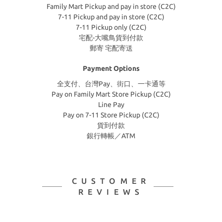
Family Mart Pickup and pay in store (C2C)
7-11 Pickup and pay in store (C2C)
7-11 Pickup only (C2C)
宅配-大嘴鳥貨到付款
郵寄 宅配寄送
Payment Options
全支付、台灣Pay、街口、一卡通等
Pay on Family Mart Store Pickup (C2C)
Line Pay
Pay on 7-11 Store Pickup (C2C)
貨到付款
銀行轉帳／ATM
CUSTOMER
REVIEWS