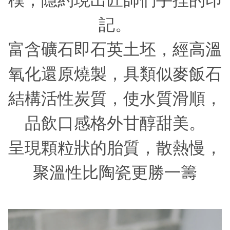
記。
富含礦石即石英土坯，經高溫
氧化還原燒製，具類似麥飯石
結構活性炭質，使水質滑順，
品飲口感格外甘醇甜美。
呈現顆粒狀的胎質，散熱慢，
聚溫性比陶瓷更勝一籌