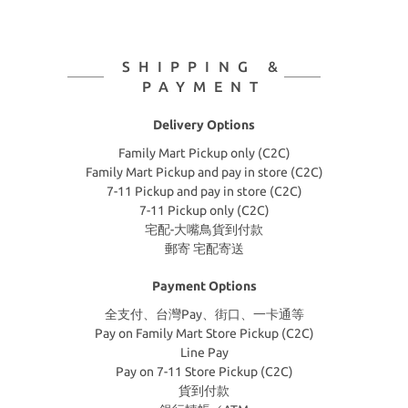
SHIPPING &
PAYMENT
Delivery Options
Family Mart Pickup only (C2C)
Family Mart Pickup and pay in store (C2C)
7-11 Pickup and pay in store (C2C)
7-11 Pickup only (C2C)
宅配-大嘴鳥貨到付款
郵寄 宅配寄送
Payment Options
全支付、台灣Pay、街口、一卡通等
Pay on Family Mart Store Pickup (C2C)
Line Pay
Pay on 7-11 Store Pickup (C2C)
貨到付款