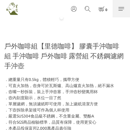
戶外咖啡組【里德咖啡】 膠囊手沖咖啡
組 手沖咖啡 戶外咖啡 露營組 不銹鋼濾網
手沖壺
．總重量只有0.5kg，體積輕巧，攜帶方便
．可直火加熱，壺身可於瓦斯爐、高山爐直火加熱，絕不漏水
．壺嘴一秒拆裝，裝上手沖壺塞，手沖壺秒變萬用杯
．壺內刻度顯示，水位一目了然
．單層濾網，無須濾紙即可使用，加上濾紙清潔方便
．下壺拆除承架後可作為個人杯使用
．嚴選SUS304食品級不銹鋼，不含重金屬、雙酚A
．符合SGS商品檢驗標準，品質有保障，使用更安心
．本產品投保富邦2,000萬產品責任險