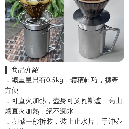
▌ 商品介紹
．總重量只有0.5kg，體積輕巧，攜帶
方便
．可直火加熱，壺身可於瓦斯爐、高山
爐直火加熱，絕不漏水
．壺嘴一秒拆裝，裝上止水片，手沖壺