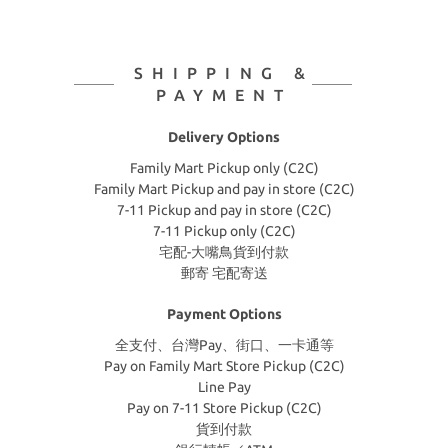
SHIPPING &
PAYMENT
Delivery Options
Family Mart Pickup only (C2C)
Family Mart Pickup and pay in store (C2C)
7-11 Pickup and pay in store (C2C)
7-11 Pickup only (C2C)
宅配-大嘴鳥貨到付款
郵寄 宅配寄送
Payment Options
全支付、台灣Pay、街口、一卡通等
Pay on Family Mart Store Pickup (C2C)
Line Pay
Pay on 7-11 Store Pickup (C2C)
貨到付款