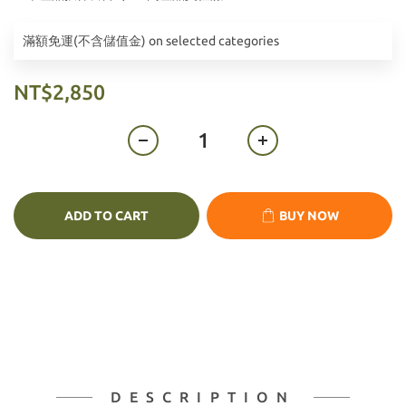
滿額免運(不含儲值金) on selected categories
NT$2,850
ADD TO CART
BUY NOW
DESCRIPTION