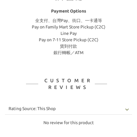
Payment Options
全支付、台灣Pay、街口、一卡通等
Pay on Family Mart Store Pickup (C2C)
Line Pay
Pay on 7-11 Store Pickup (C2C)
貨到付款
銀行轉帳／ATM
CUSTOMER
REVIEWS
No review for this product