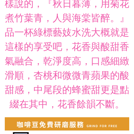
樣說的，『秋日暮薄，用菊花
煮竹葉青，人與海棠皆醉。』
品一杯綠標藝妓水洗大概就是
這樣的享受吧，花香與酸甜香
氣融合，乾淨度高，口感細緻
滑順，杏桃和微微青蘋果的酸
甜感，中尾段的蜂蜜甜更是點
綴在其中，花香餘韻不斷。