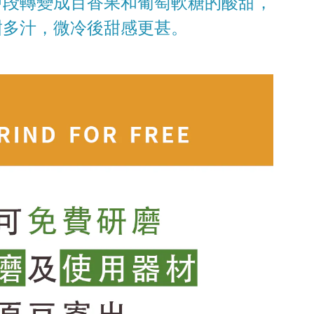
中段轉變成百香果和葡萄軟糖的酸甜，
甜多汁，微冷後甜感更甚。