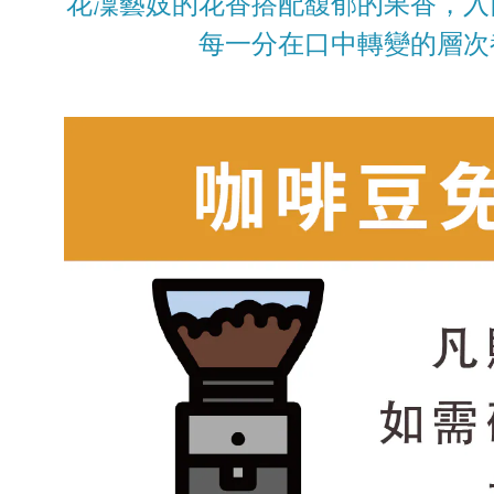
花凜藝妓的花香搭配馥郁的果香，入
每一分在口中轉變的層次