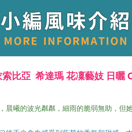
衣索比亞 希達瑪 花凜藝妓 日曬 G
，晨曦的波光粼粼，細雨的脆弱無助，但