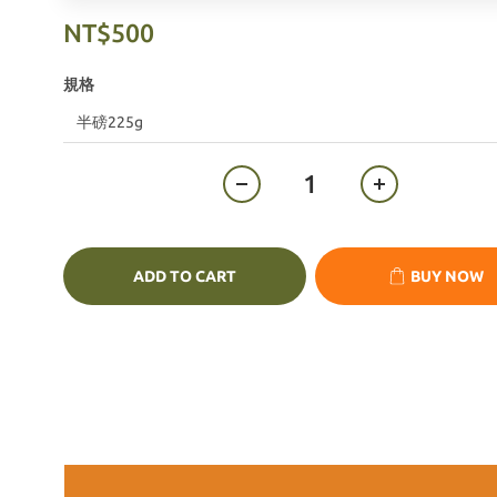
NT$500
規格
ADD TO CART
BUY NOW