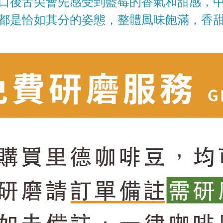
口後舌尖會先感受到藍莓的香氣和甜感，
都是恰如其分的姿態，整體風味飽滿，香