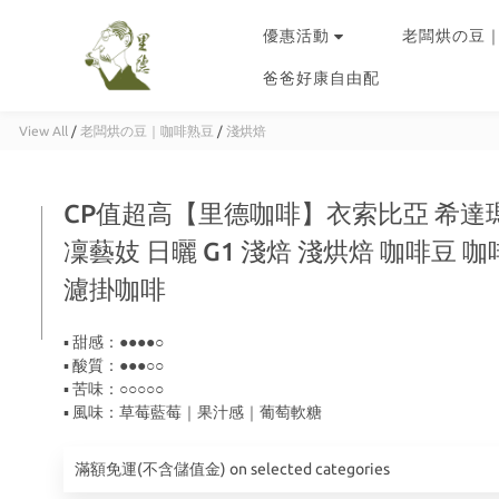
優惠活動
老闆烘の豆
爸爸好康自由配
View All
/
老闆烘の豆｜咖啡熟豆
/
淺烘焙
CP值超高【里德咖啡】衣索比亞 希達瑪
凜藝妓 日曬 G1 淺焙 淺烘焙 咖啡豆 
濾掛咖啡
▪ 甜感：●●●●○
▪ 酸質：●●●○○
▪ 苦味：○○○○○
▪ 風味：草莓藍莓｜果汁感｜葡萄軟糖
滿額免運(不含儲值金) on selected categories