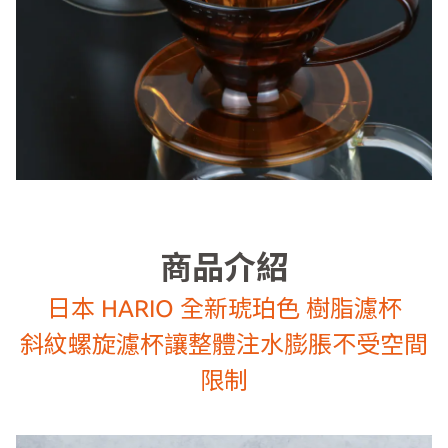
商品介紹
日本 HARIO 全新琥珀色 樹脂濾杯
斜紋螺旋濾杯讓整體注水膨脹不受空間
限制