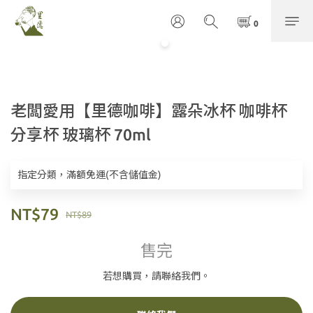
老闆愛用【里德咖啡】露朵冰杯 咖啡杯
分享杯 玻璃杯 70ml
指定分類，滿額免運(不含儲值金)
NT$79
NT$89
售完
若想購買，請聯絡我們。