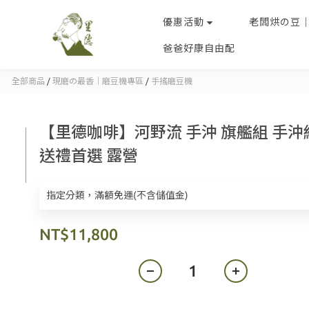
優惠活動
老闆烘の豆
爸爸好康自由配
全部商品
/
現磨の最香｜磨豆機專區
/
手搖磨豆機
【里德咖啡】河野流 手沖 旗艦組 手沖
送禮首選 露營
指定分類，滿額免運(不含儲值金)
NT$11,800