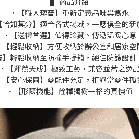
▌ 商品介紹
．【職人瑰寶】重新定義品味與雋永
【恰如其分】適合各式場域，一應俱全的新
．【送禮首選】值得珍藏、傳遞溫暖心意
．【輕鬆收納】方便收納於辦公室和居家空
攜】輕鬆收納至防撞手提箱，絕佳防護設計
．【渾然天成】極致工藝，兼容並蓄之逸
．【安心保固】零配件充足，拒絕當零件孤
．【形隨機能】詮釋獨樹一格的真價值