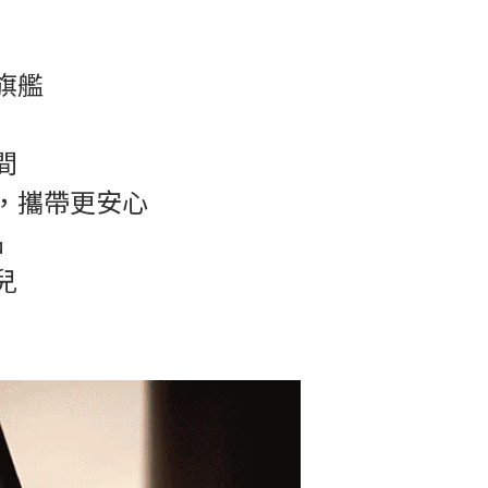
旗艦
間
，攜帶更安心
品
兒