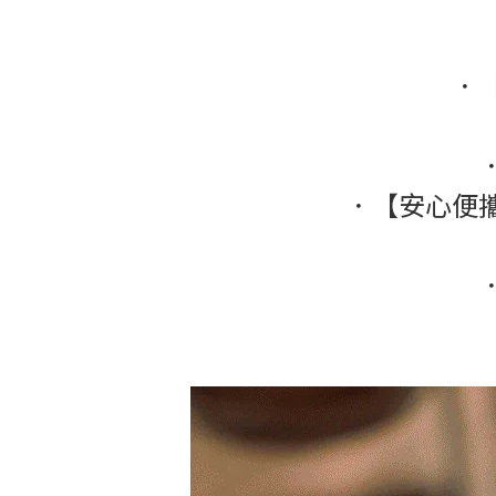
．
．【安心便