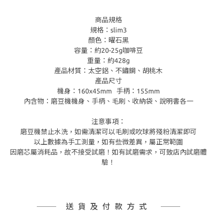
商品規格
規格：slim3
顏色：曜石黑
容量：約20-25g咖啡豆
重量：約428g
產品材質：太空鋁、不鏽鋼、胡桃木
產品尺寸
機身：160x45mm 手柄：155mm
內含物：磨豆機機身、手柄、毛刷、收納袋、說明書各一
注意事項：
磨豆機禁止水洗，如需清潔可以毛刷或吹球將殘粉清潔即可
以上數據為手工測量，如有些微差異，屬正常範圍
因磨芯屬消耗品，故不接受試磨！如有試磨需求，可致店內試磨體
驗！
送貨及付款方式