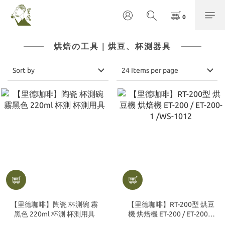
烘焙の工具｜烘豆、杯測器具
Sort by
24 Items per page
【里德咖啡】陶瓷 杯測碗 霧
【里德咖啡】RT-200型 烘豆
黑色 220ml 杯測 杯測用具
機 烘焙機 ET-200 / ET-200-1
/WS-1012