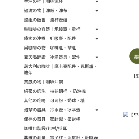
手沖の杯｜咖啡濾杯
過濾の物｜濾紙、濾布
整組の販售｜濾杯壺組
裝咖啡の容器｜承接壺、量杯
療癒の沖煮｜虹吸壺、配件
舀咖啡の物｜咖啡匙、茶匙
夏天喝醉讚｜冰滴器具、配件
義大利の咖啡｜摩卡壺配件、瓦斯爐、
爐架
【里
質感の物｜咖啡沖架
綿密の奶泡｜拉花鋼杯 、奶泡機
其他の吃喝｜可可粉、奶球、糖
泡茶の器具｜冷水壺、冰萃壺
保存の器具｜密封罐、密封棒
咖啡包裝袋/包材/掛耳
準確の測量｜電子秤、溫度計、計時器