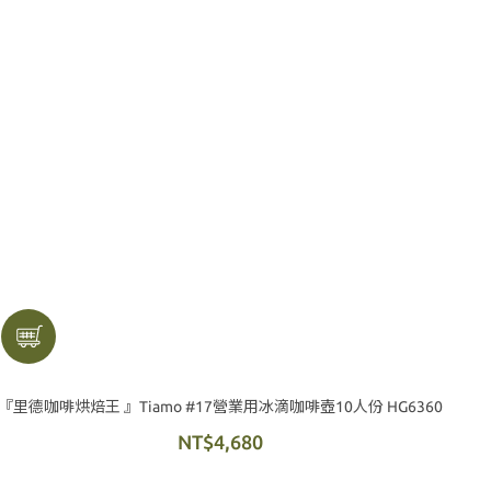
『里德咖啡烘焙王 』Tiamo #17營業用冰滴咖啡壺10人份 HG6360
NT$4,680