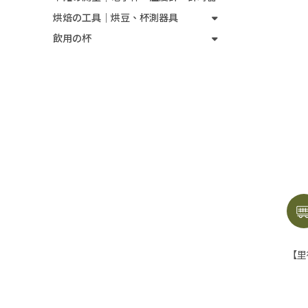
烘焙の工具｜烘豆、杯測器具
飲用の杯
【里德