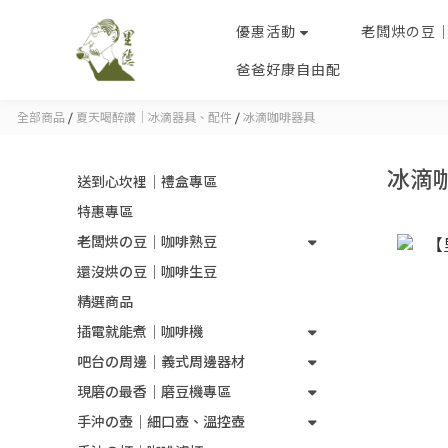
優惠活動
老闆烘の豆
爸爸好康自由配
全部商品
/
夏天喝醉讚｜冰滴器具、配件
/
冰滴咖啡器具
冰滴
送到心坎裡｜禮盒專區
特惠專區
老闆烘の豆｜咖啡熟豆
還沒烘の豆｜咖啡生豆
精選商品
插電就能煮｜咖啡機
吧台の周邊｜義式周邊器材
現磨の最香｜磨豆機專區
手沖の壺｜細口壺、溫控壺